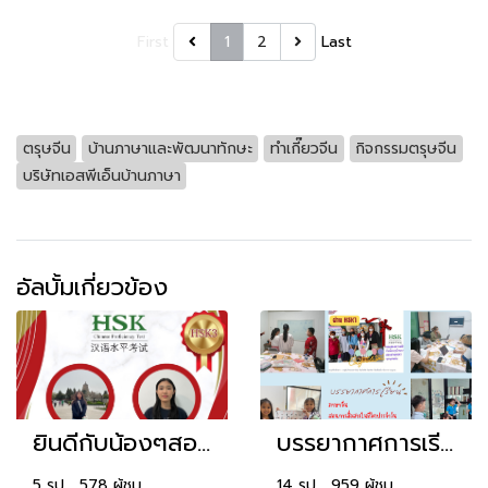
First
1
2
Last
ตรุษจีน
บ้านภาษาและพัฒนาทักษะ
ทำเกี๊ยวจีน
กิจกรรมตรุษจีน
บริษัทเอสพีเอ็นบ้านภาษา
อัลบั้มเกี่ยวข้อง
ยินดีกับน้องๆสอบวัดระดับ HSK
บรรยากาศการเรียน"บ้านภาาษาและพัฒนาทักษะ"
5 รูป, 578 ผู้ชม
14 รูป, 959 ผู้ชม