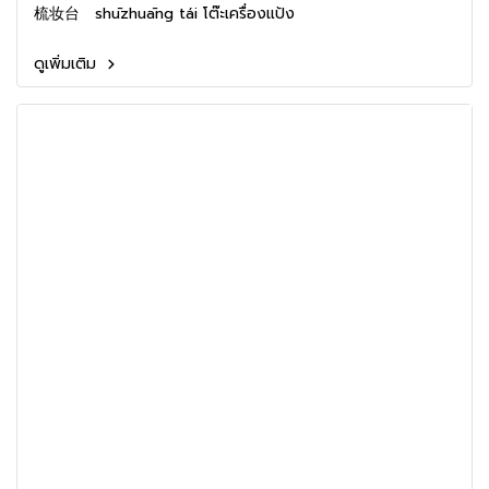
梳妆台 shūzhuāng tái โต๊ะเครื่องแป้ง
ดูเพิ่มเติม