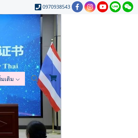
0970938543
ิ่มเติม